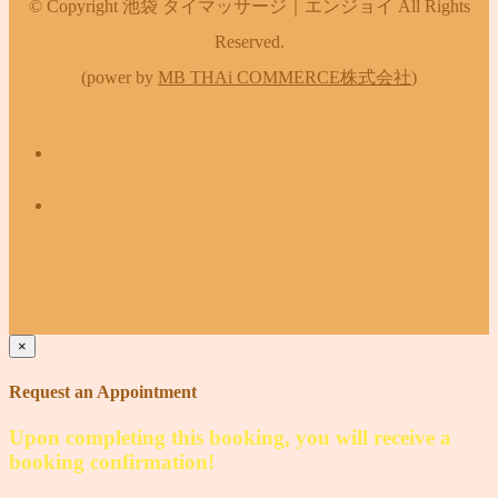
© Copyright 池袋 タイマッサージ｜エンジョイ All Rights
Reserved.
(power by
MB THAi COMMERCE株式会社
)
×
Request an Appointment
Upon completing this booking, you will receive a
booking confirmation!