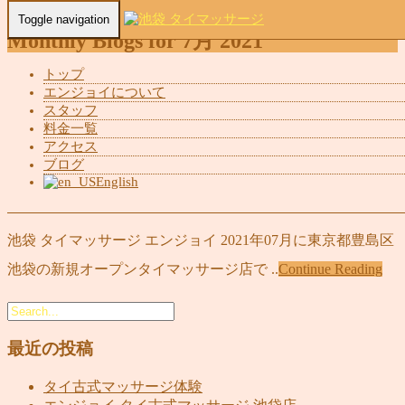
Toggle navigation
Monthly Blogs for 7月 2021
トップ
Home
-
Blogs for 7月, 2021
エンジョイについて
スタッフ
池袋 タイマッサージ
料金一覧
アクセス
enjoy
ブログ
2021年7月1日
English
タイ古式マッサージ
,
池袋 タイマッサージ
池袋 タイマッサージ エンジョイ 2021年07月に東京都豊島区
池袋の新規オープンタイマッサージ店で ..
Continue Reading
最近の投稿
タイ古式マッサージ体験