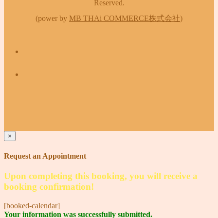
Reserved.
(power by
MB THAi COMMERCE株式会社
)
×
Request an Appointment
Upon completing this booking, you will receive a
booking confirmation!
[booked-calendar]
Your information was successfully submitted.