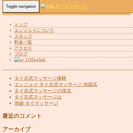
Toggle navigation
Home
-
レイナ…
トップ
エンジョイについて
スタッフ
レイナ(Reina)池袋 タイマッサージ エンジョイ
料金一覧
アクセス
ブログ
English
最近の投稿
タイ古式マッサージ体験
エンジョイ タイ古式マッサージ 池袋店
タイ古式マッサージの技法
タイ古式マッサージは
池袋 タイマッサージ
最近のコメント
アーカイブ