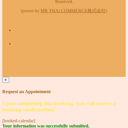
Reserved.
(power by
MB THAi COMMERCE株式会社
)
×
Request an Appointment
Upon completing this booking, you will receive a
booking confirmation!
[booked-calendar]
Your information was successfully submitted.