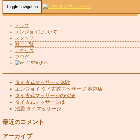
Toggle navigation
Home
-
マイ(…
トップ
エンジョイについて
スタッフ
マイ(Mai)池袋 タイマッサージ エンジョイ
料金一覧
アクセス
ブログ
English
最近の投稿
タイ古式マッサージ体験
エンジョイ タイ古式マッサージ 池袋店
タイ古式マッサージの技法
タイ古式マッサージは
池袋 タイマッサージ
最近のコメント
アーカイブ