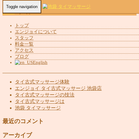
Toggle navigation
Home
-
ナミ(…
トップ
エンジョイについて
スタッフ
ナミ(Nami)池袋 タイマッサージ エンジョイ
料金一覧
アクセス
ブログ
English
最近の投稿
タイ古式マッサージ体験
エンジョイ タイ古式マッサージ 池袋店
タイ古式マッサージの技法
タイ古式マッサージは
池袋 タイマッサージ
最近のコメント
アーカイブ