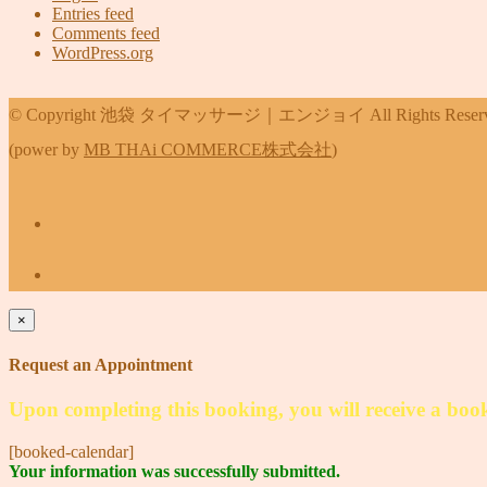
Entries feed
Comments feed
WordPress.org
© Copyright 池袋 タイマッサージ｜エンジョイ All Rights Reserv
(power by
MB THAi COMMERCE株式会社
)
×
Request an Appointment
Upon completing this booking, you will receive a boo
[booked-calendar]
Your information was successfully submitted.