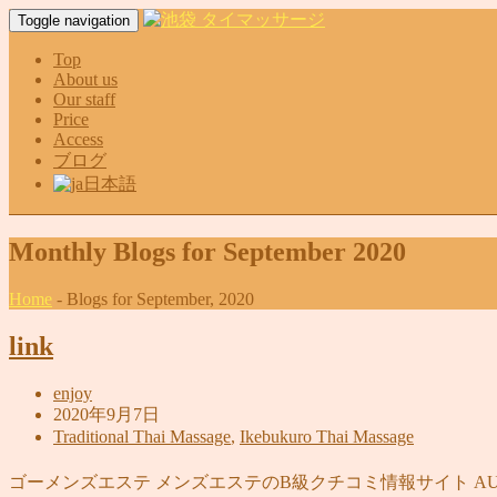
Toggle navigation
Top
About us
Our staff
Price
Access
ブログ
日本語
Monthly Blogs for September 2020
Home
-
Blogs for September, 2020
link
enjoy
2020年9月7日
Traditional Thai Massage
,
Ikebukuro Thai Massage
ゴーメンズエステ メンズエステのB級クチコミ情報サイト AUL Review