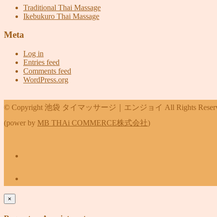
Traditional Thai Massage
Ikebukuro Thai Massage
Meta
Log in
Entries feed
Comments feed
WordPress.org
© Copyright 池袋 タイマッサージ｜エンジョイ All Rights Reserv
(power by
MB THAi COMMERCE株式会社
)
×